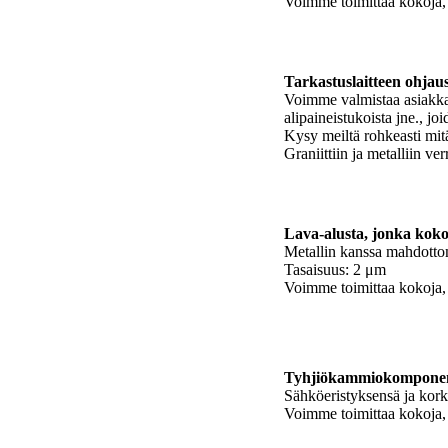
Voimme toimittaa kokoja, j
Tarkastuslaitteen ohjau
Voimme valmistaa asiakkai
alipaineistukoista jne., j
Kysy meiltä rohkeasti mitä
Graniittiin ja metalliin v
Lava-alusta, jonka kok
Metallin kanssa mahdottom
Tasaisuus: 2 μm
Voimme toimittaa kokoja, j
Tyhjiökammiokomponent
Sähköeristyksensä ja kork
Voimme toimittaa kokoja, j