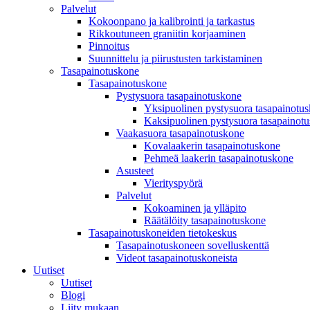
Palvelut
Kokoonpano ja kalibrointi ja tarkastus
Rikkoutuneen graniitin korjaaminen
Pinnoitus
Suunnittelu ja piirustusten tarkistaminen
Tasapainotuskone
Tasapainotuskone
Pystysuora tasapainotuskone
Yksipuolinen pystysuora tasapainotu
Kaksipuolinen pystysuora tasapainot
Vaakasuora tasapainotuskone
Kovalaakerin tasapainotuskone
Pehmeä laakerin tasapainotuskone
Asusteet
Vierityspyörä
Palvelut
Kokoaminen ja ylläpito
Räätälöity tasapainotuskone
Tasapainotuskoneiden tietokeskus
Tasapainotuskoneen sovelluskenttä
Videot tasapainotuskoneista
Uutiset
Uutiset
Blogi
Liity mukaan