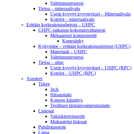
Valmistusprosessi
Tietoa – mineraalivalu
Usein kysytyt kysymykset – Mineraalivalu
Kotelot – mineraalivalu
Erittäin korkealujuusbetoni – UHPC
UHPC-ratkaisut kokonaisvaltaisesti
Mekaaniset komponentit
Konesänky
Kykymme – erittäin korkealujuusbetoni (UHPC)
Materiaali – UHPC
Valmistusprosessi
Tietoa – uhpc
Usein kysytyt kysymykset – UHPC (RPC)
Kotelot – UHPC (RPC)
Asusteet
Tukee
Jack
Hitsaustuki
Koneen kiinnitys
Teollinen tärinänvaimennuslaite
Lisäosat
Vakiokierreinsertit
Mukautetut lisäosat
Puhdistusneste
Liima