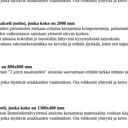
otka täyttävät asiakkaiden vaatimukset. Ota rohkeasti yhteyttä ja kerr
sakseli (ontto), jonka koko on 2000 mm
den piirustusten mukaan erilaisia ​​keraamisia komponentteja, puhumat
oiden vaikeustason sanotaan yleisesti olevan korkea.
 tahansa kokoihin ja muotoihin liittyvistä kysymyksistä tarjouksiin.
errattuna rakennekeramiikka on kevyttä ja erittäin jäykkää, joten sen tai
o on 800x800 mm
an "2 μm:n tasaisuuden" ansiosta saavutetaan erittäin tarkka mittaus ja
otka täyttävät asiakkaiden vaatimukset. Ota rohkeasti yhteyttä ja kerr
ti, jonka koko on 1300x400 mm
ean lämmönkestävyytensä ansiosta keraamisia materiaaleja voidaan käy
otka täyttävät asiakkaiden vaatimukset. Ota rohkeasti yhteyttä ja kerr