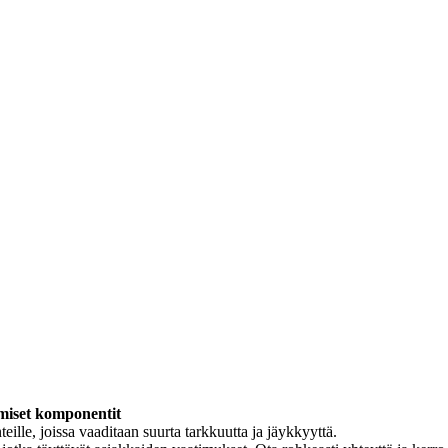
miset komponentit
ille, joissa vaaditaan suurta tarkkuutta ja jäykkyyttä.