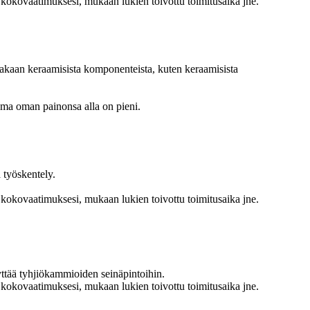
o kokovaatimuksesi, mukaan lukien toivottu toimitusaika jne.
takaan keraamisista komponenteista, kuten keraamisista
puma oman painonsa alla on pieni.
 työskentely.
o kokovaatimuksesi, mukaan lukien toivottu toimitusaika jne.
ttää tyhjiökammioiden seinäpintoihin.
o kokovaatimuksesi, mukaan lukien toivottu toimitusaika jne.