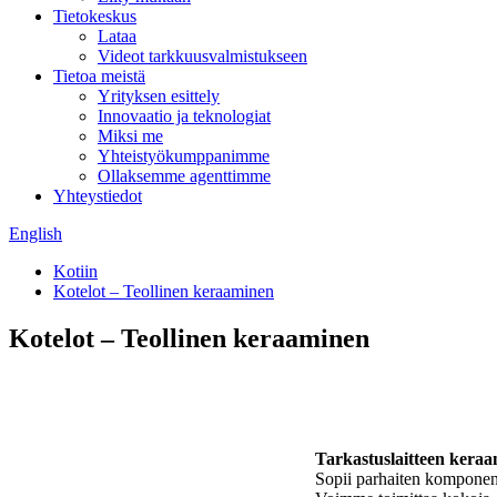
Tietokeskus
Lataa
Videot tarkkuusvalmistukseen
Tietoa meistä
Yrityksen esittely
Innovaatio ja teknologiat
Miksi me
Yhteistyökumppanimme
Ollaksemme agenttimme
Yhteystiedot
English
Kotiin
Kotelot – Teollinen keraaminen
Kotelot – Teollinen keraaminen
Tarkastuslaitteen keraa
Sopii parhaiten komponente