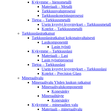
Kykymme – hienometalli
Materiaali – Metalli
Tarkkuusvaluprosessi
Tarkkuuskoneistusprosessi
Tietoa – Tarkkuusmetalli
Usein kysytyt kysymykset – Tarkkuusmetall
Kotelot – Tarkkuusmetalli
Tarkkuuslasiratkaisut
Tarkkuuslasiratkaisut kokonaisvaltaisesti
Lasikomponentit
Lasin työstö
Kykymme – Tarkkuuslasi
Materiaali – Lasi
Lasin työstöprosessi
Tietoa – Tarkkuuslasi
Usein kysytyt kysymykset – Tarkkuuslasi
Kotelot – Precision Glass
Mineraalivalu
Mineraalivalu Yhden luukun ratkaisut
Mineraalivalukomponentit
Konesänky
Mineraalitäyte
Konesänky
Kykymme – mineraalien valu
Materiaali – mineraalivalu