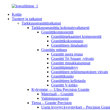
Kotiin
Tuotteet ja ratkaisut
Tarkkuusgraniittiratkaisut
Tarkkuusgraniittia kokonaisvaltaisesti
Graniittikomponentit
Graniittimekaaniset komponentit
Graniittikokoonpano
Graniittinen ilmalaakeri
Graniitin mittaus
Graniitti suora reuna
Graniitti Tri Square -viivain
Graniitti rinnakkaispinnat
Graniittipintalevy
Graniittinen neliönmuotoinen viivain
Graniittikuutio
Graniittinen kellotaulu
Graniitti V-lohko
Kykymme — Ultra Precision Granite
Materiaali – Graniitti
Valmistusprosessi
Tietoa – Granite Precision
Usein kysytyt kysymykset – Precision Grani