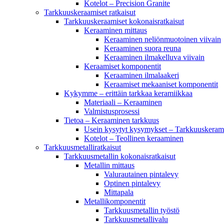
Kotelot – Precision Granite
Tarkkuuskeraamiset ratkaisut
Tarkkuuskeraamiset kokonaisratkaisut
Keraaminen mittaus
Keraaminen neliönmuotoinen viivain
Keraaminen suora reuna
Keraaminen ilmakelluva viivain
Keraamiset komponentit
Keraaminen ilmalaakeri
Keraamiset mekaaniset komponentit
Kykymme – erittäin tarkkaa keramiikkaa
Materiaali – Keraaminen
Valmistusprosessi
Tietoa – Keraaminen tarkkuus
Usein kysytyt kysymykset – Tarkkuuskeram
Kotelot – Teollinen keraaminen
Tarkkuusmetalliratkaisut
Tarkkuusmetallin kokonaisratkaisut
Metallin mittaus
Valurautainen pintalevy
Optinen pintalevy
Mittapala
Metallikomponentit
Tarkkuusmetallin työstö
Tarkkuusmetallivalu