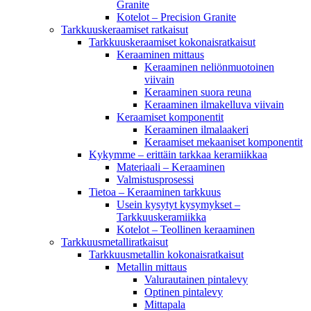
Granite
Kotelot – Precision Granite
Tarkkuuskeraamiset ratkaisut
Tarkkuuskeraamiset kokonaisratkaisut
Keraaminen mittaus
Keraaminen neliönmuotoinen
viivain
Keraaminen suora reuna
Keraaminen ilmakelluva viivain
Keraamiset komponentit
Keraaminen ilmalaakeri
Keraamiset mekaaniset komponentit
Kykymme – erittäin tarkkaa keramiikkaa
Materiaali – Keraaminen
Valmistusprosessi
Tietoa – Keraaminen tarkkuus
Usein kysytyt kysymykset –
Tarkkuuskeramiikka
Kotelot – Teollinen keraaminen
Tarkkuusmetalliratkaisut
Tarkkuusmetallin kokonaisratkaisut
Metallin mittaus
Valurautainen pintalevy
Optinen pintalevy
Mittapala