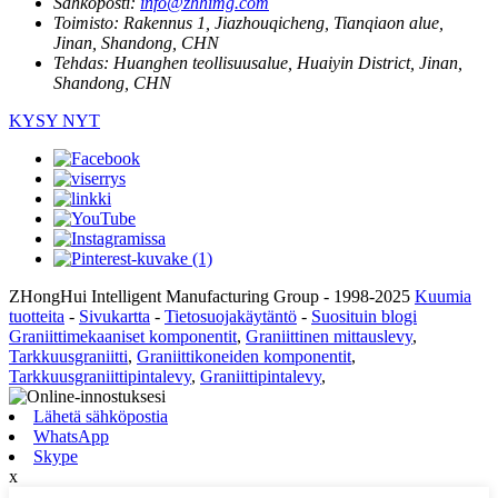
Sähköposti:
info@zhhimg.com
Toimisto:
Rakennus 1, Jiazhouqicheng, Tianqiaon alue,
Jinan, Shandong, CHN
Tehdas:
Huanghen teollisuusalue, Huaiyin District, Jinan,
Shandong, CHN
KYSY NYT
ZHongHui Intelligent Manufacturing Group - 1998-2025
Kuumia
tuotteita
-
Sivukartta
-
Tietosuojakäytäntö
-
Suosituin blogi
Graniittimekaaniset komponentit
,
Graniittinen mittauslevy
,
Tarkkuusgraniitti
,
Graniittikoneiden komponentit
,
Tarkkuusgraniittipintalevy
,
Graniittipintalevy
,
Lähetä sähköpostia
WhatsApp
Skype
x