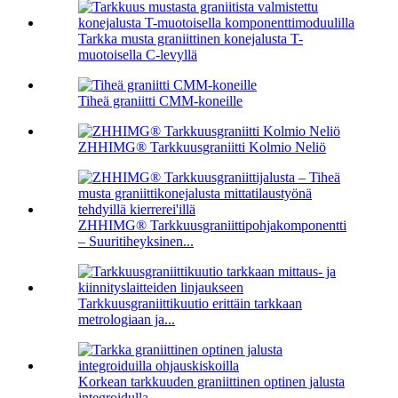
Tarkka musta graniittinen konejalusta T-
muotoisella C-levyllä
Tiheä graniitti CMM-koneille
ZHHIMG® Tarkkuusgraniitti Kolmio Neliö
ZHHIMG® Tarkkuusgraniittipohjakomponentti
– Suuritiheyksinen...
Tarkkuusgraniittikuutio erittäin tarkkaan
metrologiaan ja...
Korkean tarkkuuden graniittinen optinen jalusta
integroidulla ...