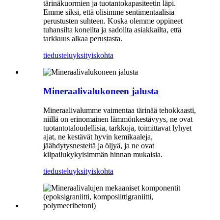
tärinäkuormien ja tuotantokapasiteetin läpi.
Emme siksi, että olisimme sentimentaalisia
perustusten suhteen. Koska olemme oppineet
tuhansilta koneilta ja sadoilta asiakkailta, että
tarkkuus alkaa perustasta.
tiedustelu
yksityiskohta
Mineraalivalukoneen jalusta
Mineraalivalumme vaimentaa tärinää tehokkaasti,
niillä on erinomainen lämmönkestävyys, ne ovat
tuotantotaloudellisia, tarkkoja, toimittavat lyhyet
ajat, ne kestävät hyvin kemikaaleja,
jäähdytysnesteitä ja öljyä, ja ne ovat
kilpailukykyisimmän hinnan mukaisia.
tiedustelu
yksityiskohta