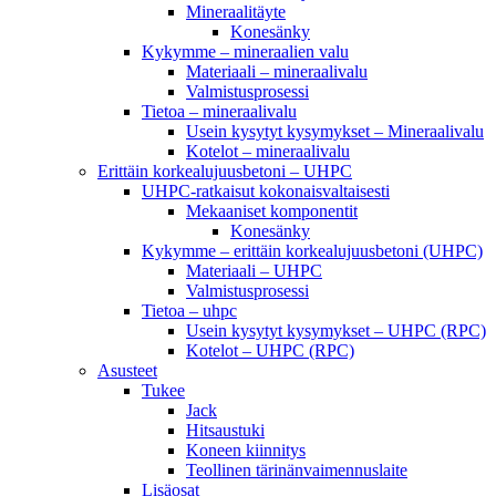
Mineraalitäyte
Konesänky
Kykymme – mineraalien valu
Materiaali – mineraalivalu
Valmistusprosessi
Tietoa – mineraalivalu
Usein kysytyt kysymykset – Mineraalivalu
Kotelot – mineraalivalu
Erittäin korkealujuusbetoni – UHPC
UHPC-ratkaisut kokonaisvaltaisesti
Mekaaniset komponentit
Konesänky
Kykymme – erittäin korkealujuusbetoni (UHPC)
Materiaali – UHPC
Valmistusprosessi
Tietoa – uhpc
Usein kysytyt kysymykset – UHPC (RPC)
Kotelot – UHPC (RPC)
Asusteet
Tukee
Jack
Hitsaustuki
Koneen kiinnitys
Teollinen tärinänvaimennuslaite
Lisäosat