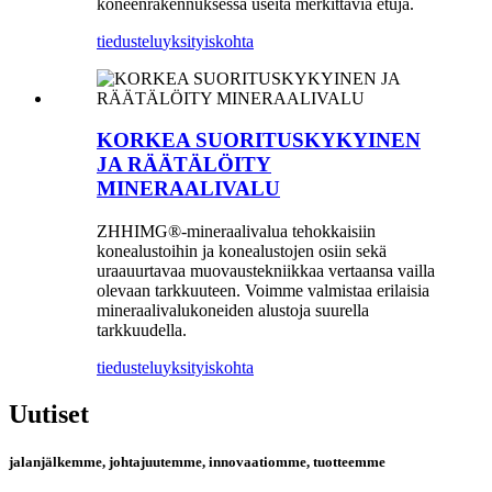
koneenrakennuksessa useita merkittäviä etuja.
tiedustelu
yksityiskohta
KORKEA SUORITUSKYKYINEN
JA RÄÄTÄLÖITY
MINERAALIVALU
ZHHIMG®-mineraalivalua tehokkaisiin
konealustoihin ja konealustojen osiin sekä
uraauurtavaa muovaustekniikkaa vertaansa vailla
olevaan tarkkuuteen. Voimme valmistaa erilaisia ​​
mineraalivalukoneiden alustoja suurella
tarkkuudella.
tiedustelu
yksityiskohta
Uutiset
jalanjälkemme, johtajuutemme, innovaatiomme, tuotteemme