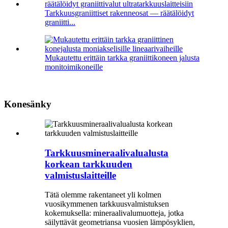
Tarkkuusgraniittiset rakenneosat — räätälöidyt
graniitti...
Mukautettu erittäin tarkka graniittikoneen jalusta
monitoimikoneille
Konesänky
Tarkkuusmineraalivalualusta
korkean tarkkuuden
valmistuslaitteille
Tätä olemme rakentaneet yli kolmen
vuosikymmenen tarkkuusvalmistuksen
kokemuksella: mineraalivalumuotteja, jotka
säilyttävät geometriansa vuosien lämpösyklien,