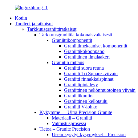
Kotiin
Tuotteet ja ratkaisut
Tarkkuusgraniittiratkaisut
Tarkkuusgraniittia kokonaisvaltaisesti
Graniittikomponentit
Graniittimekaaniset komponentit
Graniittikokoonpano
Graniittinen ilmalaakeri
Graniitin mittaus
Graniitti suora reuna
Graniitti Tri Square -viivain
Graniitti rinnakkaispinnat
Graniittipintalevy
Graniittinen neliönmuotoinen viivain
Graniittikuutio
Graniittinen kellotaulu
Graniitti V-lohko
Kykymme — Ultra Precision Granite
Materiaali – Graniitti
Valmistusprosessi
Tietoa – Granite Precision
Usein kysytyt kysymykset – Precision