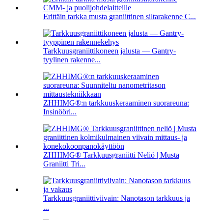
Erittäin tarkka musta graniittinen siltarakenne C...
Tarkkuusgraniittikoneen jalusta — Gantry-
tyylinen rakenne...
ZHHIMG®:n tarkkuuskeraaminen suorareuna:
Insinööri...
ZHHIMG® Tarkkuusgraniitti Neliö | Musta
Graniitti Tri...
Tarkkuusgraniittiviivain: Nanotason tarkkuus ja
...