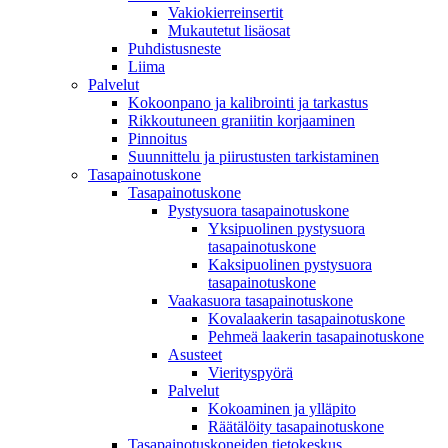
Vakiokierreinsertit
Mukautetut lisäosat
Puhdistusneste
Liima
Palvelut
Kokoonpano ja kalibrointi ja tarkastus
Rikkoutuneen graniitin korjaaminen
Pinnoitus
Suunnittelu ja piirustusten tarkistaminen
Tasapainotuskone
Tasapainotuskone
Pystysuora tasapainotuskone
Yksipuolinen pystysuora
tasapainotuskone
Kaksipuolinen pystysuora
tasapainotuskone
Vaakasuora tasapainotuskone
Kovalaakerin tasapainotuskone
Pehmeä laakerin tasapainotuskone
Asusteet
Vierityspyörä
Palvelut
Kokoaminen ja ylläpito
Räätälöity tasapainotuskone
Tasapainotuskoneiden tietokeskus