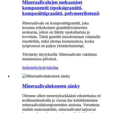
Mineraalivalujen mekaaniset
komponentit (epoksigraniitti,
komposiittigraniitti, polymeeribetoni)
Mineraalivalu on komposiittigraniitti, joka
koostuu erikokoisten graniittikiviainesten
seoksesta, johon on liitetty epoksihartsia ja
kovetinta. Tämä graniitti muodostetaan valamalla
muotteihin, mikä alentaa kustannuksia, koska
työprosessi on paljon yksinkertaisempi.
Tiivistetty tärytyksellä. Mineraalivalu vakiintuu
muutamassa päivässä.
tiedustelu
yksityiskohta
Mineraalivalukoneen sänky
Olemme olleet menestyksekkäästi edustettuina eri
teollisuudenaloilla jo vuosia itse kehittämiemme
mineraalivalukomponenttien ansiosta. Verrattuna
muihin materiaaleihin, mineraalivalut tarjoavat