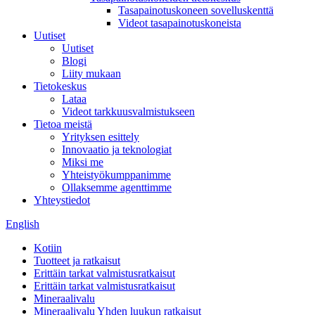
Tasapainotuskoneen sovelluskenttä
Videot tasapainotuskoneista
Uutiset
Uutiset
Blogi
Liity mukaan
Tietokeskus
Lataa
Videot tarkkuusvalmistukseen
Tietoa meistä
Yrityksen esittely
Innovaatio ja teknologiat
Miksi me
Yhteistyökumppanimme
Ollaksemme agenttimme
Yhteystiedot
English
Kotiin
Tuotteet ja ratkaisut
Erittäin tarkat valmistusratkaisut
Erittäin tarkat valmistusratkaisut
Mineraalivalu
Mineraalivalu Yhden luukun ratkaisut