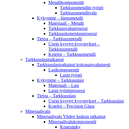
Metallikomponentit
Tarkkuusmetallin työstö
Tarkkuusmetallivalu
Kykymme – hienometalli
Materiaali – Metalli
Tarkkuusvaluprosessi
Tarkkuuskoneistusprosessi
Tietoa – Tarkkuusmetalli
Usein kysytyt kysymykset –
Tarkkuusmetalli
Kotelot – Tarkkuusmetalli
Tarkkuuslasiratkaisut
Tarkkuuslasiratkaisut kokonaisvaltaisesti
Lasikomponentit
Lasin työstö
Kykymme – Tarkkuuslasi
Materiaali – Lasi
Lasin työstöprosessi
Tietoa – Tarkkuuslasi
Usein kysytyt kysymykset – Tarkkuuslasi
Kotelot – Precision Glass
Mineraalivalu
Mineraalivalu Yhden luukun ratkaisut
Mineraalivalukomponentit
Konesänky