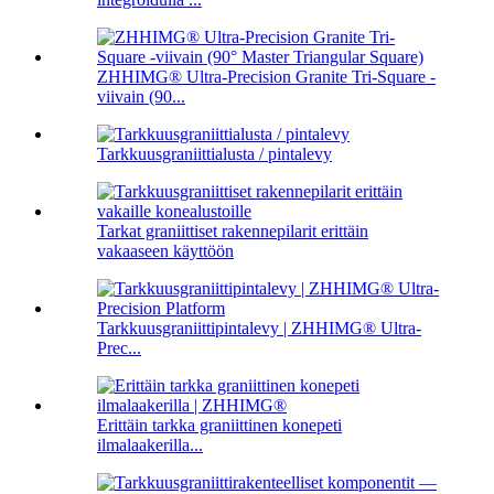
ZHHIMG® Ultra-Precision Granite Tri-Square -
viivain (90...
Tarkkuusgraniittialusta / pintalevy
Tarkat graniittiset rakennepilarit erittäin
vakaaseen käyttöön
Tarkkuusgraniittipintalevy | ZHHIMG® Ultra-
Prec...
Erittäin tarkka graniittinen konepeti
ilmalaakerilla...