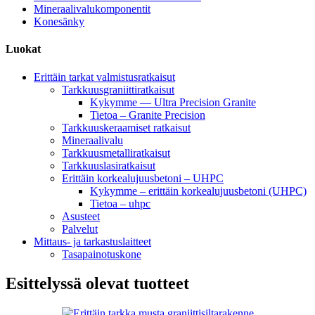
Mineraalivalukomponentit
Konesänky
Luokat
Erittäin tarkat valmistusratkaisut
Tarkkuusgraniittiratkaisut
Kykymme — Ultra Precision Granite
Tietoa – Granite Precision
Tarkkuuskeraamiset ratkaisut
Mineraalivalu
Tarkkuusmetalliratkaisut
Tarkkuuslasiratkaisut
Erittäin korkealujuusbetoni – UHPC
Kykymme – erittäin korkealujuusbetoni (UHPC)
Tietoa – uhpc
Asusteet
Palvelut
Mittaus- ja tarkastuslaitteet
Tasapainotuskone
Esittelyssä olevat tuotteet