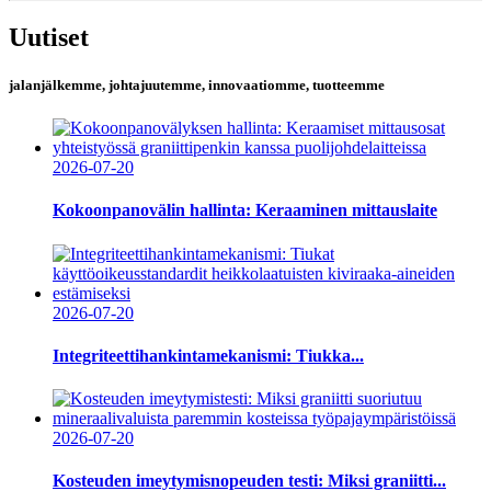
Uutiset
jalanjälkemme, johtajuutemme, innovaatiomme, tuotteemme
2026-07-20
Kokoonpanovälin hallinta: Keraaminen mittauslaite
2026-07-20
Integriteettihankintamekanismi: Tiukka...
2026-07-20
Kosteuden imeytymisnopeuden testi: Miksi graniitti...