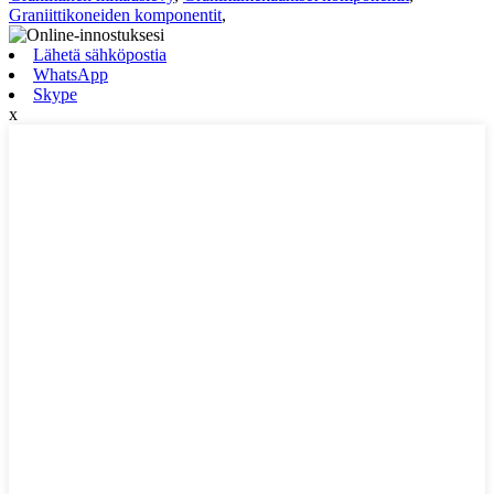
Graniittikoneiden komponentit
,
Lähetä sähköpostia
WhatsApp
Skype
x