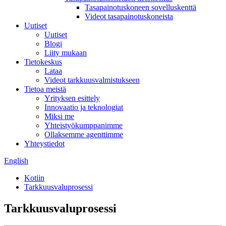
Tasapainotuskoneen sovelluskenttä
Videot tasapainotuskoneista
Uutiset
Uutiset
Blogi
Liity mukaan
Tietokeskus
Lataa
Videot tarkkuusvalmistukseen
Tietoa meistä
Yrityksen esittely
Innovaatio ja teknologiat
Miksi me
Yhteistyökumppanimme
Ollaksemme agenttimme
Yhteystiedot
English
Kotiin
Tarkkuusvaluprosessi
Tarkkuusvaluprosessi