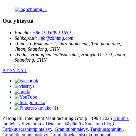
Ota yhteyttä
Puhelin:
+86 199 6999 1659
Sähköposti:
info@zhhimg.com
Toimisto:
Rakennus 1, Jiazhouqicheng, Tianqiaon alue,
Jinan, Shandong, CHN
Tehdas:
Huanghen teollisuusalue, Huaiyin District, Jinan,
Shandong, CHN
KYSY NYT
ZHongHui Intelligent Manufacturing Group - 1998-2025
Kuumia
tuotteita
-
Sivukartta
-
Tietosuojakäytäntö
-
Suosituin blogi
Tarkkuusgraniittipintalevy
,
Graniittipintalevy
,
Tarkkuusgraniitti
,
Graniittinen mittauslevy
,
Graniittimekaaniset komponentit
,