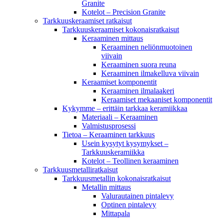
Granite
Kotelot – Precision Granite
Tarkkuuskeraamiset ratkaisut
Tarkkuuskeraamiset kokonaisratkaisut
Keraaminen mittaus
Keraaminen neliönmuotoinen
viivain
Keraaminen suora reuna
Keraaminen ilmakelluva viivain
Keraamiset komponentit
Keraaminen ilmalaakeri
Keraamiset mekaaniset komponentit
Kykymme – erittäin tarkkaa keramiikkaa
Materiaali – Keraaminen
Valmistusprosessi
Tietoa – Keraaminen tarkkuus
Usein kysytyt kysymykset –
Tarkkuuskeramiikka
Kotelot – Teollinen keraaminen
Tarkkuusmetalliratkaisut
Tarkkuusmetallin kokonaisratkaisut
Metallin mittaus
Valurautainen pintalevy
Optinen pintalevy
Mittapala