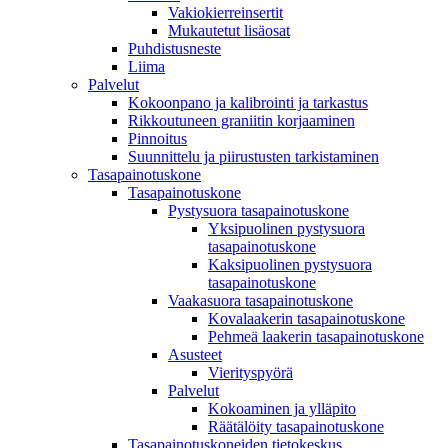
Vakiokierreinsertit
Mukautetut lisäosat
Puhdistusneste
Liima
Palvelut
Kokoonpano ja kalibrointi ja tarkastus
Rikkoutuneen graniitin korjaaminen
Pinnoitus
Suunnittelu ja piirustusten tarkistaminen
Tasapainotuskone
Tasapainotuskone
Pystysuora tasapainotuskone
Yksipuolinen pystysuora
tasapainotuskone
Kaksipuolinen pystysuora
tasapainotuskone
Vaakasuora tasapainotuskone
Kovalaakerin tasapainotuskone
Pehmeä laakerin tasapainotuskone
Asusteet
Vierityspyörä
Palvelut
Kokoaminen ja ylläpito
Räätälöity tasapainotuskone
Tasapainotuskoneiden tietokeskus