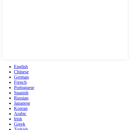
English
Chinese
German
French
Portuguese
Spanish
Russian
Japanese
Korean
Arabic
Irish
Greek
Turkish