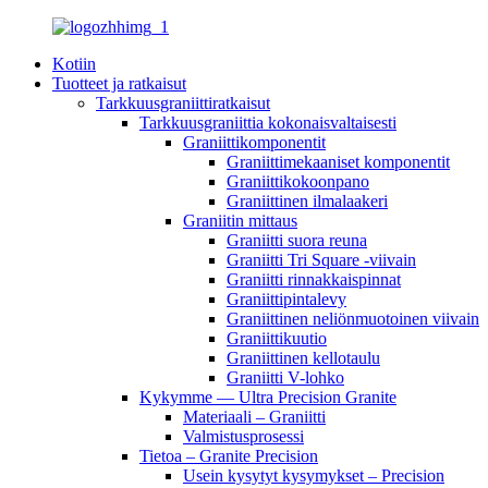
Kotiin
Tuotteet ja ratkaisut
Tarkkuusgraniittiratkaisut
Tarkkuusgraniittia kokonaisvaltaisesti
Graniittikomponentit
Graniittimekaaniset komponentit
Graniittikokoonpano
Graniittinen ilmalaakeri
Graniitin mittaus
Graniitti suora reuna
Graniitti Tri Square -viivain
Graniitti rinnakkaispinnat
Graniittipintalevy
Graniittinen neliönmuotoinen viivain
Graniittikuutio
Graniittinen kellotaulu
Graniitti V-lohko
Kykymme — Ultra Precision Granite
Materiaali – Graniitti
Valmistusprosessi
Tietoa – Granite Precision
Usein kysytyt kysymykset – Precision