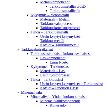
Metallikomponentit
Tarkkuusmetallin työstö
Tarkkuusmetallivalu
Kykymme – hienometalli
Materiaali – Metalli
Tarkkuusvaluprosessi
Tarkkuuskoneistusprosessi
Tietoa – Tarkkuusmetalli
Usein kysytyt kysymykset –
Tarkkuusmetalli
Kotelot – Tarkkuusmetalli
Tarkkuuslasiratkaisut
Tarkkuuslasiratkaisut kokonaisvaltaisesti
Lasikomponentit
Lasin työstö
Kykymme – Tarkkuuslasi
Materiaali – Lasi
Lasin työstöprosessi
Tietoa – Tarkkuuslasi
Usein kysytyt kysymykset – Tarkkuuslasi
Kotelot – Precision Glass
Mineraalivalu
Mineraalivalu Yhden luukun ratkaisut
Mineraalivalukomponentit
Konesänky