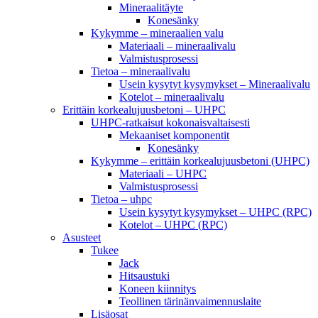
Mineraalitäyte
Konesänky
Kykymme – mineraalien valu
Materiaali – mineraalivalu
Valmistusprosessi
Tietoa – mineraalivalu
Usein kysytyt kysymykset – Mineraalivalu
Kotelot – mineraalivalu
Erittäin korkealujuusbetoni – UHPC
UHPC-ratkaisut kokonaisvaltaisesti
Mekaaniset komponentit
Konesänky
Kykymme – erittäin korkealujuusbetoni (UHPC)
Materiaali – UHPC
Valmistusprosessi
Tietoa – uhpc
Usein kysytyt kysymykset – UHPC (RPC)
Kotelot – UHPC (RPC)
Asusteet
Tukee
Jack
Hitsaustuki
Koneen kiinnitys
Teollinen tärinänvaimennuslaite
Lisäosat