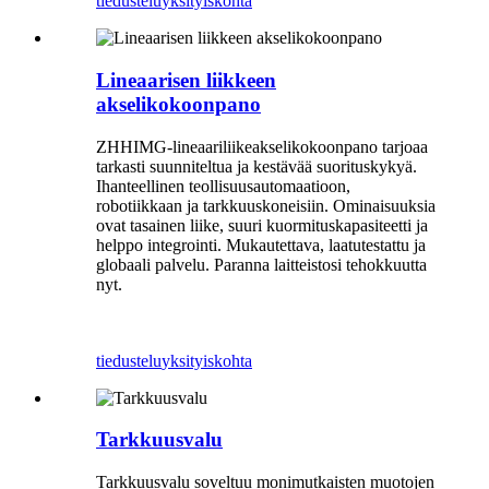
tiedustelu
yksityiskohta
Lineaarisen liikkeen
akselikokoonpano
ZHHIMG-lineaariliikeakselikokoonpano tarjoaa
tarkasti suunniteltua ja kestävää suorituskykyä.
Ihanteellinen teollisuusautomaatioon,
robotiikkaan ja tarkkuuskoneisiin. Ominaisuuksia
ovat tasainen liike, suuri kuormituskapasiteetti ja
helppo integrointi. Mukautettava, laatutestattu ja
globaali palvelu. Paranna laitteistosi tehokkuutta
nyt.
tiedustelu
yksityiskohta
Tarkkuusvalu
Tarkkuusvalu soveltuu monimutkaisten muotojen