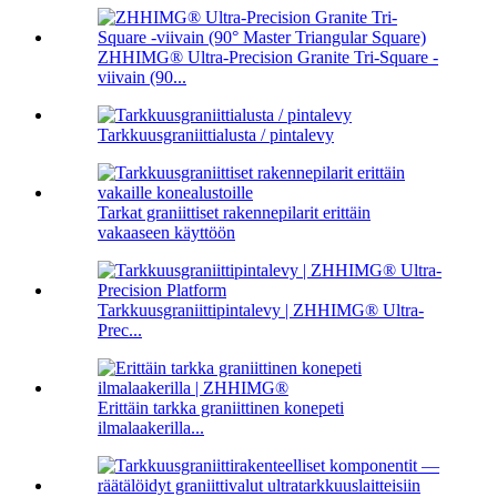
ZHHIMG® Ultra-Precision Granite Tri-Square -
viivain (90...
Tarkkuusgraniittialusta / pintalevy
Tarkat graniittiset rakennepilarit erittäin
vakaaseen käyttöön
Tarkkuusgraniittipintalevy | ZHHIMG® Ultra-
Prec...
Erittäin tarkka graniittinen konepeti
ilmalaakerilla...