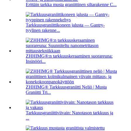
Erittäin tarkka musta graniittinen siltarakenne C...
Tarkkuusgraniittikoneen jalusta — Gantry-
tyylinen rakenne...
ZHHIMG®:n tarkkuuskeraaminen suorareuna:
Insinööri...
ZHHIMG® Tarkkuusgraniitti Neliö | Musta
Graniitti Tri...
Tarkkuusgraniittiviivain: Nanotason tarkkuus ja
...