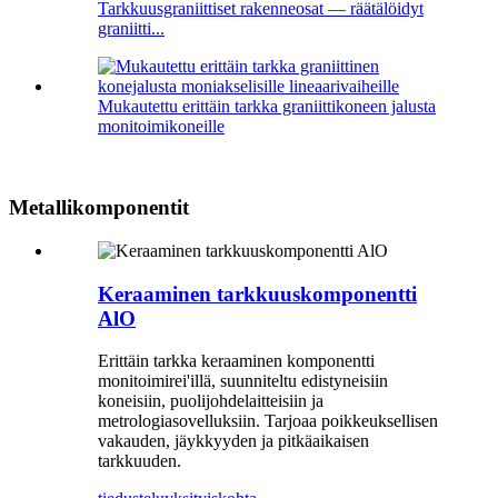
Tarkkuusgraniittiset rakenneosat — räätälöidyt
graniitti...
Mukautettu erittäin tarkka graniittikoneen jalusta
monitoimikoneille
Metallikomponentit
Keraaminen tarkkuuskomponentti
AlO
Erittäin tarkka keraaminen komponentti
monitoimirei'illä, suunniteltu edistyneisiin
koneisiin, puolijohdelaitteisiin ja
metrologiasovelluksiin. Tarjoaa poikkeuksellisen
vakauden, jäykkyyden ja pitkäaikaisen
tarkkuuden.