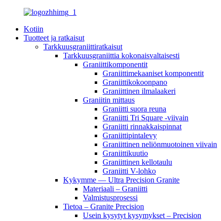
Kotiin
Tuotteet ja ratkaisut
Tarkkuusgraniittiratkaisut
Tarkkuusgraniittia kokonaisvaltaisesti
Graniittikomponentit
Graniittimekaaniset komponentit
Graniittikokoonpano
Graniittinen ilmalaakeri
Graniitin mittaus
Graniitti suora reuna
Graniitti Tri Square -viivain
Graniitti rinnakkaispinnat
Graniittipintalevy
Graniittinen neliönmuotoinen viivain
Graniittikuutio
Graniittinen kellotaulu
Graniitti V-lohko
Kykymme — Ultra Precision Granite
Materiaali – Graniitti
Valmistusprosessi
Tietoa – Granite Precision
Usein kysytyt kysymykset – Precision