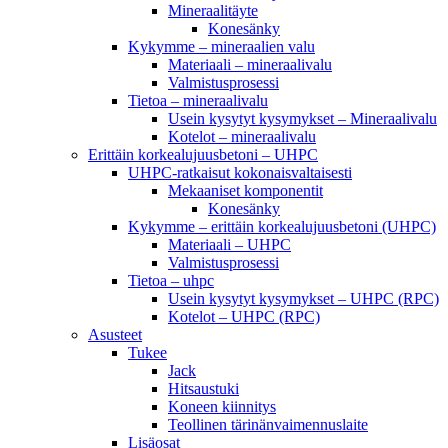
Mineraalitäyte
Konesänky
Kykymme – mineraalien valu
Materiaali – mineraalivalu
Valmistusprosessi
Tietoa – mineraalivalu
Usein kysytyt kysymykset – Mineraalivalu
Kotelot – mineraalivalu
Erittäin korkealujuusbetoni – UHPC
UHPC-ratkaisut kokonaisvaltaisesti
Mekaaniset komponentit
Konesänky
Kykymme – erittäin korkealujuusbetoni (UHPC)
Materiaali – UHPC
Valmistusprosessi
Tietoa – uhpc
Usein kysytyt kysymykset – UHPC (RPC)
Kotelot – UHPC (RPC)
Asusteet
Tukee
Jack
Hitsaustuki
Koneen kiinnitys
Teollinen tärinänvaimennuslaite
Lisäosat