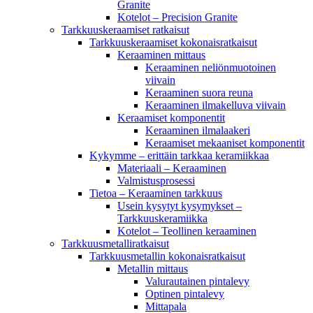
Granite
Kotelot – Precision Granite
Tarkkuuskeraamiset ratkaisut
Tarkkuuskeraamiset kokonaisratkaisut
Keraaminen mittaus
Keraaminen neliönmuotoinen
viivain
Keraaminen suora reuna
Keraaminen ilmakelluva viivain
Keraamiset komponentit
Keraaminen ilmalaakeri
Keraamiset mekaaniset komponentit
Kykymme – erittäin tarkkaa keramiikkaa
Materiaali – Keraaminen
Valmistusprosessi
Tietoa – Keraaminen tarkkuus
Usein kysytyt kysymykset –
Tarkkuuskeramiikka
Kotelot – Teollinen keraaminen
Tarkkuusmetalliratkaisut
Tarkkuusmetallin kokonaisratkaisut
Metallin mittaus
Valurautainen pintalevy
Optinen pintalevy
Mittapala