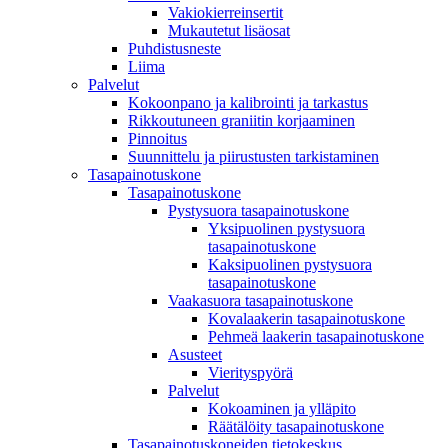
Vakiokierreinsertit
Mukautetut lisäosat
Puhdistusneste
Liima
Palvelut
Kokoonpano ja kalibrointi ja tarkastus
Rikkoutuneen graniitin korjaaminen
Pinnoitus
Suunnittelu ja piirustusten tarkistaminen
Tasapainotuskone
Tasapainotuskone
Pystysuora tasapainotuskone
Yksipuolinen pystysuora
tasapainotuskone
Kaksipuolinen pystysuora
tasapainotuskone
Vaakasuora tasapainotuskone
Kovalaakerin tasapainotuskone
Pehmeä laakerin tasapainotuskone
Asusteet
Vierityspyörä
Palvelut
Kokoaminen ja ylläpito
Räätälöity tasapainotuskone
Tasapainotuskoneiden tietokeskus