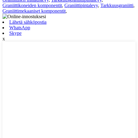
Graniittikoneiden komponentit
,
Graniittipintalevy
,
Tarkkuusgraniitti
,
Graniittimekaaniset komponentit
,
Lähetä sähköpostia
WhatsApp
Skype
x