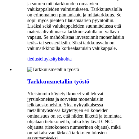
ja suuren mittatarkkuuden omaavien
valukappaleiden valmistukseen. Tarkkuusvalulla
on erinomainen pinnanlaatu ja mittatarkkuus. Se
sopii myös pienten tilausmäärien pyyntöihin.
Lisäksi sekä valukappaleiden suunnittelussa että
materiaalivalinnassa tarkkuusvalulla on valtava
vapaus. Se mahdollistaa investoinnit monenlaisiin
teräs- tai seosteräksiin. Siksi tarkkuusvalu on
valumarkkinoilla korkealaatuisin valukappale.
tiedustelu
yksityiskohta
Tarkkuusmetallin työstö
Yleisimmin käytetyt koneet vaihtelevat
jyrsinkoneista ja sorveista monenlaisiin
leikkauskoneisiin. Yksi nykyaikaisessa
metallintyöstössä käytettyjen eri koneiden
ominaisuus on se, että niiden liikettä ja toimintaa
ohjataan tietokoneilla, jotka käyttävät CNC-
ohjausta (tietokoneen numeerinen ohjaus), mikä
on ratkaisevan tärkeää tarkkojen tulosten
saavuttamiseksi.