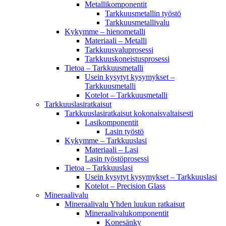
Metallikomponentit
Tarkkuusmetallin työstö
Tarkkuusmetallivalu
Kykymme – hienometalli
Materiaali – Metalli
Tarkkuusvaluprosessi
Tarkkuuskoneistusprosessi
Tietoa – Tarkkuusmetalli
Usein kysytyt kysymykset –
Tarkkuusmetalli
Kotelot – Tarkkuusmetalli
Tarkkuuslasiratkaisut
Tarkkuuslasiratkaisut kokonaisvaltaisesti
Lasikomponentit
Lasin työstö
Kykymme – Tarkkuuslasi
Materiaali – Lasi
Lasin työstöprosessi
Tietoa – Tarkkuuslasi
Usein kysytyt kysymykset – Tarkkuuslasi
Kotelot – Precision Glass
Mineraalivalu
Mineraalivalu Yhden luukun ratkaisut
Mineraalivalukomponentit
Konesänky