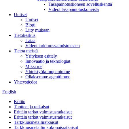
Tasapainotuskoneen sovelluskenttä
Videot tasapainotuskoneista
Uutiset
Uutiset
Blogi
Liity mukaan
Tietokeskus
Lataa
Videot tarkkuusvalmistukseen
Tietoa meistä
Yrityksen esittely
Innovaatio ja teknologiat
Miksi me
Yhteistyökumppanimme
Ollaksemme agenttimme
Yhteystiedot
English
Kotiin
Tuotteet ja ratkaisut
Erittäin tarkat valmistusratkaisut
Erittäin tarkat valmistusratkaisut
Tarkkuusmetalliratkaisut
Tarkkuusmetallin kokonaisratkaisut