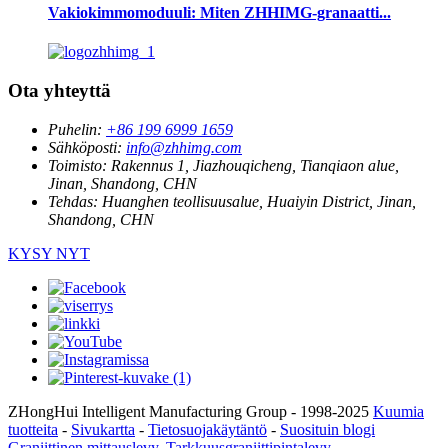
Vakiokimmomoduuli: Miten ZHHIMG-granaatti...
Ota yhteyttä
Puhelin:
+86 199 6999 1659
Sähköposti:
info@zhhimg.com
Toimisto:
Rakennus 1, Jiazhouqicheng, Tianqiaon alue,
Jinan, Shandong, CHN
Tehdas:
Huanghen teollisuusalue, Huaiyin District, Jinan,
Shandong, CHN
KYSY NYT
ZHongHui Intelligent Manufacturing Group - 1998-2025
Kuumia
tuotteita
-
Sivukartta
-
Tietosuojakäytäntö
-
Suosituin blogi
Graniittinen mittauslevy
,
Tarkkuusgraniittipintalevy
,