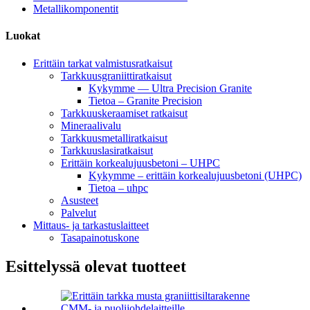
Metallikomponentit
Luokat
Erittäin tarkat valmistusratkaisut
Tarkkuusgraniittiratkaisut
Kykymme — Ultra Precision Granite
Tietoa – Granite Precision
Tarkkuuskeraamiset ratkaisut
Mineraalivalu
Tarkkuusmetalliratkaisut
Tarkkuuslasiratkaisut
Erittäin korkealujuusbetoni – UHPC
Kykymme – erittäin korkealujuusbetoni (UHPC)
Tietoa – uhpc
Asusteet
Palvelut
Mittaus- ja tarkastuslaitteet
Tasapainotuskone
Esittelyssä olevat tuotteet