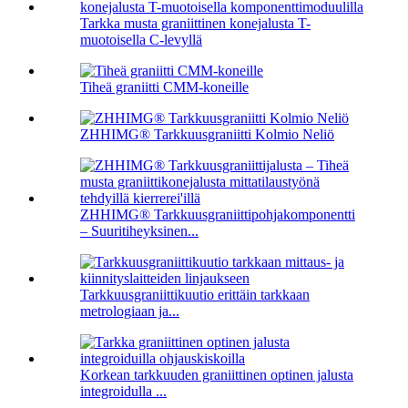
Tarkka musta graniittinen konejalusta T-
muotoisella C-levyllä
Tiheä graniitti CMM-koneille
ZHHIMG® Tarkkuusgraniitti Kolmio Neliö
ZHHIMG® Tarkkuusgraniittipohjakomponentti
– Suuritiheyksinen...
Tarkkuusgraniittikuutio erittäin tarkkaan
metrologiaan ja...
Korkean tarkkuuden graniittinen optinen jalusta
integroidulla ...