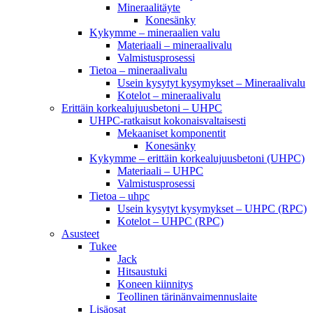
Mineraalitäyte
Konesänky
Kykymme – mineraalien valu
Materiaali – mineraalivalu
Valmistusprosessi
Tietoa – mineraalivalu
Usein kysytyt kysymykset – Mineraalivalu
Kotelot – mineraalivalu
Erittäin korkealujuusbetoni – UHPC
UHPC-ratkaisut kokonaisvaltaisesti
Mekaaniset komponentit
Konesänky
Kykymme – erittäin korkealujuusbetoni (UHPC)
Materiaali – UHPC
Valmistusprosessi
Tietoa – uhpc
Usein kysytyt kysymykset – UHPC (RPC)
Kotelot – UHPC (RPC)
Asusteet
Tukee
Jack
Hitsaustuki
Koneen kiinnitys
Teollinen tärinänvaimennuslaite
Lisäosat