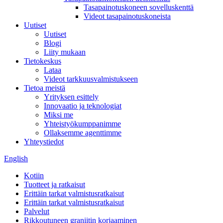
Tasapainotuskoneen sovelluskenttä
Videot tasapainotuskoneista
Uutiset
Uutiset
Blogi
Liity mukaan
Tietokeskus
Lataa
Videot tarkkuusvalmistukseen
Tietoa meistä
Yrityksen esittely
Innovaatio ja teknologiat
Miksi me
Yhteistyökumppanimme
Ollaksemme agenttimme
Yhteystiedot
English
Kotiin
Tuotteet ja ratkaisut
Erittäin tarkat valmistusratkaisut
Erittäin tarkat valmistusratkaisut
Palvelut
Rikkoutuneen graniitin korjaaminen