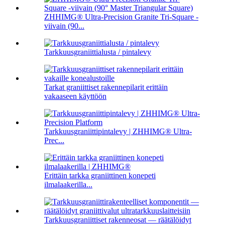
ZHHIMG® Ultra-Precision Granite Tri-Square -
viivain (90...
Tarkkuusgraniittialusta / pintalevy
Tarkat graniittiset rakennepilarit erittäin
vakaaseen käyttöön
Tarkkuusgraniittipintalevy | ZHHIMG® Ultra-
Prec...
Erittäin tarkka graniittinen konepeti
ilmalaakerilla...
Tarkkuusgraniittiset rakenneosat — räätälöidyt