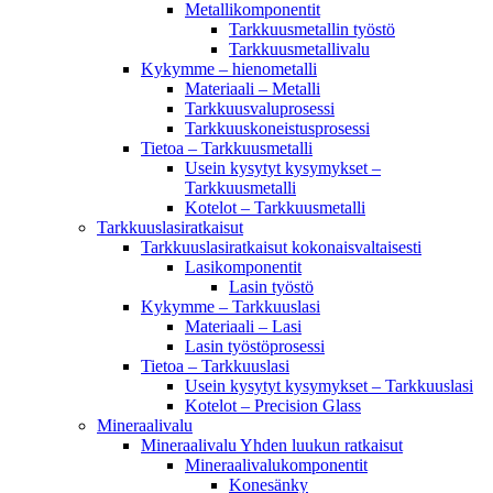
Metallikomponentit
Tarkkuusmetallin työstö
Tarkkuusmetallivalu
Kykymme – hienometalli
Materiaali – Metalli
Tarkkuusvaluprosessi
Tarkkuuskoneistusprosessi
Tietoa – Tarkkuusmetalli
Usein kysytyt kysymykset –
Tarkkuusmetalli
Kotelot – Tarkkuusmetalli
Tarkkuuslasiratkaisut
Tarkkuuslasiratkaisut kokonaisvaltaisesti
Lasikomponentit
Lasin työstö
Kykymme – Tarkkuuslasi
Materiaali – Lasi
Lasin työstöprosessi
Tietoa – Tarkkuuslasi
Usein kysytyt kysymykset – Tarkkuuslasi
Kotelot – Precision Glass
Mineraalivalu
Mineraalivalu Yhden luukun ratkaisut
Mineraalivalukomponentit
Konesänky