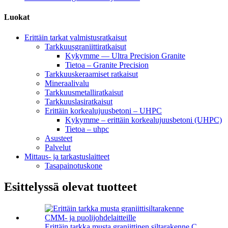
Luokat
Erittäin tarkat valmistusratkaisut
Tarkkuusgraniittiratkaisut
Kykymme — Ultra Precision Granite
Tietoa – Granite Precision
Tarkkuuskeraamiset ratkaisut
Mineraalivalu
Tarkkuusmetalliratkaisut
Tarkkuuslasiratkaisut
Erittäin korkealujuusbetoni – UHPC
Kykymme – erittäin korkealujuusbetoni (UHPC)
Tietoa – uhpc
Asusteet
Palvelut
Mittaus- ja tarkastuslaitteet
Tasapainotuskone
Esittelyssä olevat tuotteet
Erittäin tarkka musta graniittinen siltarakenne C...