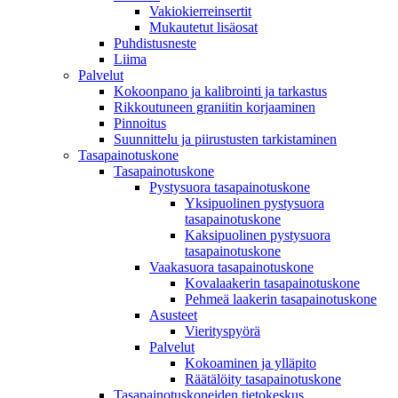
Vakiokierreinsertit
Mukautetut lisäosat
Puhdistusneste
Liima
Palvelut
Kokoonpano ja kalibrointi ja tarkastus
Rikkoutuneen graniitin korjaaminen
Pinnoitus
Suunnittelu ja piirustusten tarkistaminen
Tasapainotuskone
Tasapainotuskone
Pystysuora tasapainotuskone
Yksipuolinen pystysuora
tasapainotuskone
Kaksipuolinen pystysuora
tasapainotuskone
Vaakasuora tasapainotuskone
Kovalaakerin tasapainotuskone
Pehmeä laakerin tasapainotuskone
Asusteet
Vierityspyörä
Palvelut
Kokoaminen ja ylläpito
Räätälöity tasapainotuskone
Tasapainotuskoneiden tietokeskus