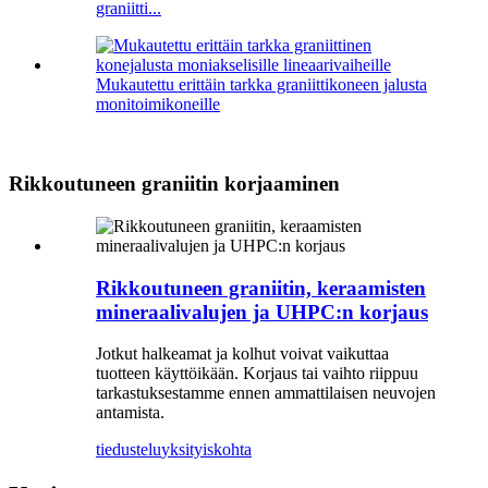
graniitti...
Mukautettu erittäin tarkka graniittikoneen jalusta
monitoimikoneille
Rikkoutuneen graniitin korjaaminen
Rikkoutuneen graniitin, keraamisten
mineraalivalujen ja UHPC:n korjaus
Jotkut halkeamat ja kolhut voivat vaikuttaa
tuotteen käyttöikään. Korjaus tai vaihto riippuu
tarkastuksestamme ennen ammattilaisen neuvojen
antamista.
tiedustelu
yksityiskohta