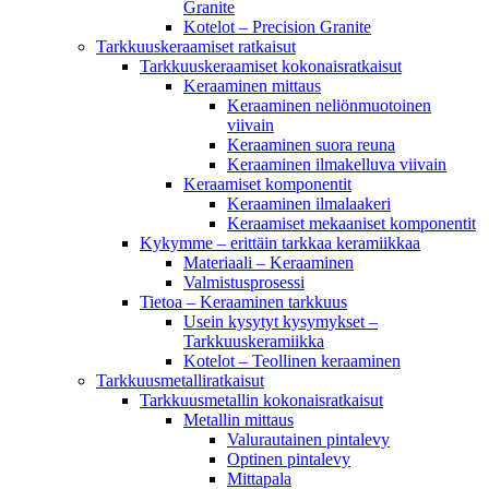
Granite
Kotelot – Precision Granite
Tarkkuuskeraamiset ratkaisut
Tarkkuuskeraamiset kokonaisratkaisut
Keraaminen mittaus
Keraaminen neliönmuotoinen
viivain
Keraaminen suora reuna
Keraaminen ilmakelluva viivain
Keraamiset komponentit
Keraaminen ilmalaakeri
Keraamiset mekaaniset komponentit
Kykymme – erittäin tarkkaa keramiikkaa
Materiaali – Keraaminen
Valmistusprosessi
Tietoa – Keraaminen tarkkuus
Usein kysytyt kysymykset –
Tarkkuuskeramiikka
Kotelot – Teollinen keraaminen
Tarkkuusmetalliratkaisut
Tarkkuusmetallin kokonaisratkaisut
Metallin mittaus
Valurautainen pintalevy
Optinen pintalevy
Mittapala