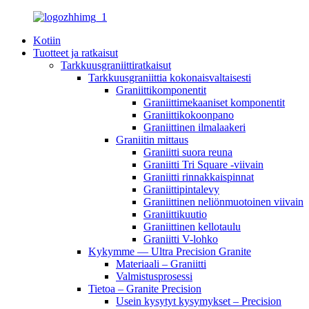
Kotiin
Tuotteet ja ratkaisut
Tarkkuusgraniittiratkaisut
Tarkkuusgraniittia kokonaisvaltaisesti
Graniittikomponentit
Graniittimekaaniset komponentit
Graniittikokoonpano
Graniittinen ilmalaakeri
Graniitin mittaus
Graniitti suora reuna
Graniitti Tri Square -viivain
Graniitti rinnakkaispinnat
Graniittipintalevy
Graniittinen neliönmuotoinen viivain
Graniittikuutio
Graniittinen kellotaulu
Graniitti V-lohko
Kykymme — Ultra Precision Granite
Materiaali – Graniitti
Valmistusprosessi
Tietoa – Granite Precision
Usein kysytyt kysymykset – Precision