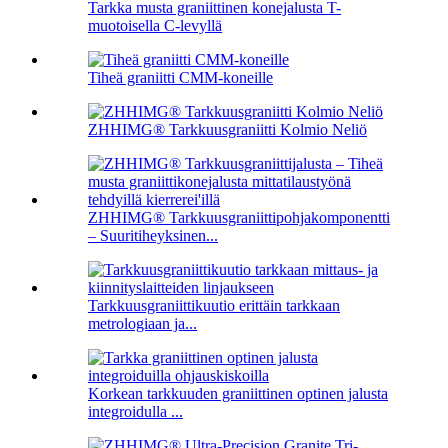
Tarkka musta graniittinen konejalusta T-
muotoisella C-levyllä
Tiheä graniitti CMM-koneille
ZHHIMG® Tarkkuusgraniitti Kolmio Neliö
ZHHIMG® Tarkkuusgraniittipohjakomponentti
– Suuritiheyksinen...
Tarkkuusgraniittikuutio erittäin tarkkaan
metrologiaan ja...
Korkean tarkkuuden graniittinen optinen jalusta
integroidulla ...