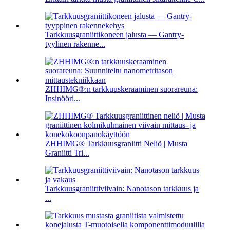
Tarkkuusgraniittikoneen jalusta — Gantry-
tyylinen rakenne...
ZHHIMG®:n tarkkuuskeraaminen suorareuna:
Insinööri...
ZHHIMG® Tarkkuusgraniitti Neliö | Musta
Graniitti Tri...
Tarkkuusgraniittiviivain: Nanotason tarkkuus ja
...