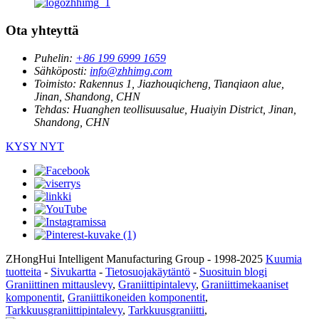
Ota yhteyttä
Puhelin:
+86 199 6999 1659
Sähköposti:
info@zhhimg.com
Toimisto:
Rakennus 1, Jiazhouqicheng, Tianqiaon alue,
Jinan, Shandong, CHN
Tehdas:
Huanghen teollisuusalue, Huaiyin District, Jinan,
Shandong, CHN
KYSY NYT
ZHongHui Intelligent Manufacturing Group - 1998-2025
Kuumia
tuotteita
-
Sivukartta
-
Tietosuojakäytäntö
-
Suosituin blogi
Graniittinen mittauslevy
,
Graniittipintalevy
,
Graniittimekaaniset
komponentit
,
Graniittikoneiden komponentit
,
Tarkkuusgraniittipintalevy
,
Tarkkuusgraniitti
,