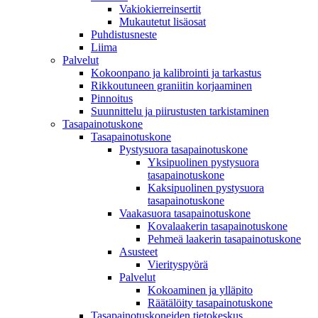
Vakiokierreinsertit
Mukautetut lisäosat
Puhdistusneste
Liima
Palvelut
Kokoonpano ja kalibrointi ja tarkastus
Rikkoutuneen graniitin korjaaminen
Pinnoitus
Suunnittelu ja piirustusten tarkistaminen
Tasapainotuskone
Tasapainotuskone
Pystysuora tasapainotuskone
Yksipuolinen pystysuora
tasapainotuskone
Kaksipuolinen pystysuora
tasapainotuskone
Vaakasuora tasapainotuskone
Kovalaakerin tasapainotuskone
Pehmeä laakerin tasapainotuskone
Asusteet
Vierityspyörä
Palvelut
Kokoaminen ja ylläpito
Räätälöity tasapainotuskone
Tasapainotuskoneiden tietokeskus