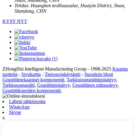
Jinan, Shandong, CHN
Tehdas:
Huanghen teollisuusalue, Huaiyin District, Jinan,
Shandong, CHN
KYSY NYT
ZHongHui Intelligent Manufacturing Group - 1998-2025
Kuumia
tuotteita
-
Sivukartta
-
Tietosuojakäytäntö
-
Suosituin blogi
Graniittimekaaniset komponentit
,
Tarkkuusgraniittipintalevy
,
Tarkkuusgraniitti
,
Graniittipintalevy
,
Graniittinen mittauslevy
,
Graniittikoneiden komponentit
,
Lähetä sähköpostia
WhatsApp
Skype
x