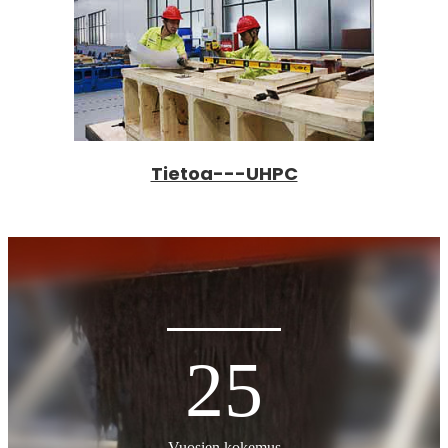
Tietoa---UHPC
25
Vuosien kokemus