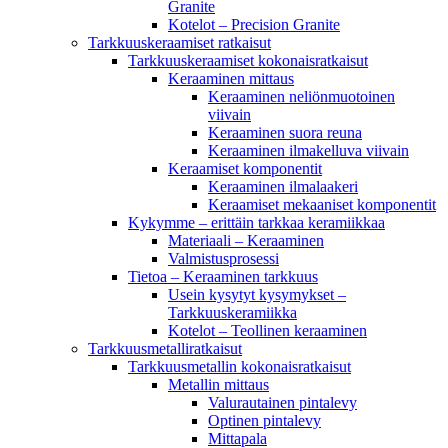
Granite
Kotelot – Precision Granite
Tarkkuuskeraamiset ratkaisut
Tarkkuuskeraamiset kokonaisratkaisut
Keraaminen mittaus
Keraaminen neliönmuotoinen
viivain
Keraaminen suora reuna
Keraaminen ilmakelluva viivain
Keraamiset komponentit
Keraaminen ilmalaakeri
Keraamiset mekaaniset komponentit
Kykymme – erittäin tarkkaa keramiikkaa
Materiaali – Keraaminen
Valmistusprosessi
Tietoa – Keraaminen tarkkuus
Usein kysytyt kysymykset –
Tarkkuuskeramiikka
Kotelot – Teollinen keraaminen
Tarkkuusmetalliratkaisut
Tarkkuusmetallin kokonaisratkaisut
Metallin mittaus
Valurautainen pintalevy
Optinen pintalevy
Mittapala