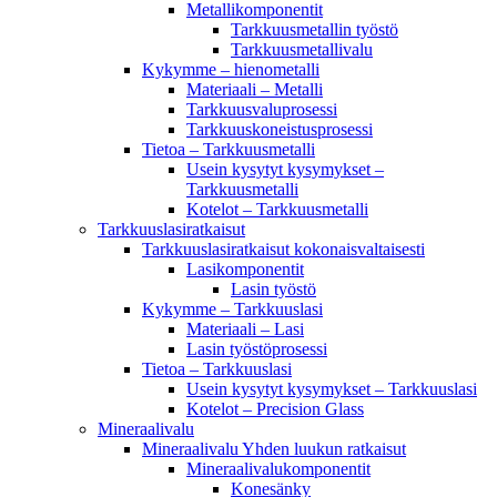
Metallikomponentit
Tarkkuusmetallin työstö
Tarkkuusmetallivalu
Kykymme – hienometalli
Materiaali – Metalli
Tarkkuusvaluprosessi
Tarkkuuskoneistusprosessi
Tietoa – Tarkkuusmetalli
Usein kysytyt kysymykset –
Tarkkuusmetalli
Kotelot – Tarkkuusmetalli
Tarkkuuslasiratkaisut
Tarkkuuslasiratkaisut kokonaisvaltaisesti
Lasikomponentit
Lasin työstö
Kykymme – Tarkkuuslasi
Materiaali – Lasi
Lasin työstöprosessi
Tietoa – Tarkkuuslasi
Usein kysytyt kysymykset – Tarkkuuslasi
Kotelot – Precision Glass
Mineraalivalu
Mineraalivalu Yhden luukun ratkaisut
Mineraalivalukomponentit
Konesänky