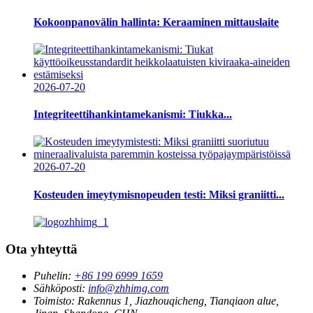
Kokoonpanovälin hallinta: Keraaminen mittauslaite
2026-07-20
Integriteettihankintamekanismi: Tiukka...
2026-07-20
Kosteuden imeytymisnopeuden testi: Miksi graniitti...
Ota yhteyttä
Puhelin:
+86 199 6999 1659
Sähköposti:
info@zhhimg.com
Toimisto:
Rakennus 1, Jiazhouqicheng, Tianqiaon alue,