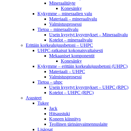
Mineraalitäyte
Konesänky
Kykymme – mineraalien valu
Materiaali – mineraalivalu
Valmistusprosessi
Tietoa – mineraalivalu
Usein kysytyt kysymykset – Mineraalivalu
Kotelot – mineraalivalu
Erittäin korkealujuusbetoni – UHPC
UHPC-ratkaisut kokonaisvaltaisesti
Mekaaniset komponentit
Konesänky
Kykymme – erittäin korkealujuusbetoni (UHPC)
Materiaali – UHPC
Valmistusprosessi
Tietoa – uhpc
Usein kysytyt kysymykset – UHPC (RPC)
Kotelot – UHPC (RPC)
Asusteet
Tukee
Jack
Hitsaustuki
Koneen kiinnitys
Teollinen tärinänvaimennuslaite
Lisäosat