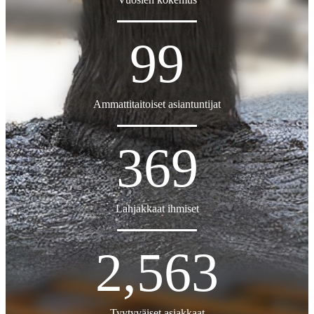
99
Ammattitaitoiset asiantuntijat
369
Lahjakkaat ihmiset
2,563
Tyytyväiset asiakkaat