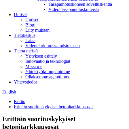
Tasapainotuskoneen sovelluskenttä
Videot tasapainotuskoneista
Uutiset
Uutiset
Blogi
Liity mukaan
Tietokeskus
Lataa
Videot tarkkuusvalmistukseen
Tietoa meistä
Yrityksen esittely
Innovaatio ja teknologiat
Miksi me
Yhteistyökumppanimme
Ollaksemme agenttimme
Yhteystiedot
English
Kotiin
Erittäin suorituskykyiset betonitarkkuusosat
Erittäin suorituskykyiset
betonitarkkuusosat