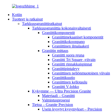
Kotiin
Tuotteet ja ratkaisut
Tarkkuusgraniittiratkaisut
Tarkkuusgraniittia kokonaisvaltaisesti
Graniittikomponentit
Graniittimekaaniset komponentit
Graniittikokoonpano
Graniittinen ilmalaakeri
Graniitin mittaus
Graniitti suora reuna
Graniitti Tri Square -viivain
Graniitti rinnakkaispinnat
Graniittipintalevy
Graniittinen neliönmuotoinen viivain
Graniittikuutio
Graniittinen kellotaulu
Graniitti V-lohko
Kykymme — Ultra Precision Granite
Materiaali – Graniitti
Valmistusprosessi
Tietoa – Granite Precision
Usein kysytyt kysymykset – Precision